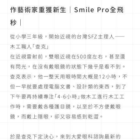
作藝術家重獲新生｜Smile Pro全飛
秒｜
從小學三年級，開始近視的台灣SFZ主理人——
木工職人「查克」
在近視雷射前，雙眼近視在500度左右，甚至還
有閃光，在沒有戴眼鏡的狀態下幾乎是看不到。
查克表示，他一整天用眼時間大概是12小時，不
但一早就要處理電腦文書、設計類的東西，到了
下午要再持續專注「4-6小時」做木工進行木工工
作時，需要戴各種護目鏡，以至於不方便戴眼
鏡，而戴上隱眼，卻又容易感到乾澀。
於是查克下定決心，來到大愛眼科諮詢最新的