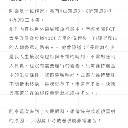
阿泰是一位作家，著有《山知道》、《步知道》和
《折返》三本書。
創作內容以戶外領域和旅行為主，歷經美國PCT
太平洋屋脊步道4000公里的洗禮後，自詡從爬山
的人轉變為走路的人。 他曾說道：「長距離徒步
是我人生最沒有包袱與牽掛的時刻，不需對任何
人負責，也沒有需要履行的義務，只需維持最基
本的生活條件，吃飽穿暖睡好，並盡力維持雙腳
不間斷地移動，這樣就夠了，步道有多長，快樂
與痛苦並存的純粹幸福就能維持多久。」
阿泰這次來到了大愛眼科，想儘快完成近視雷射
的原因。 只因爬山時戴著眼鏡非常痛苦！