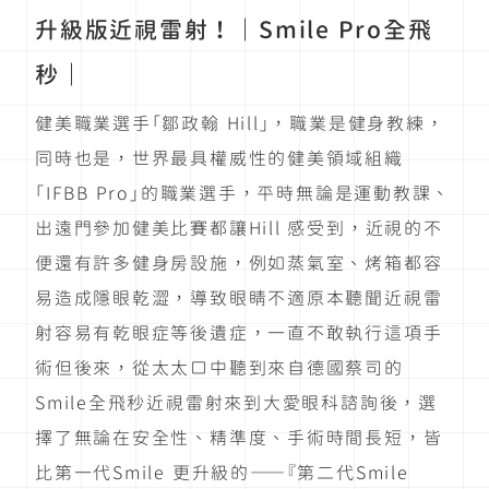
升級版近視雷射！｜Smile Pro全飛
秒｜
健美職業選手「鄒政翰 Hill」，職業是健身教練，
同時也是，世界最具權威性的健美領域組織
「IFBB Pro」的職業選手，平時無論是運動教課、
出遠門參加健美比賽都讓Hill 感受到，近視的不
便還有許多健身房設施，例如蒸氣室、烤箱都容
易造成隱眼乾澀，導致眼睛不適原本聽聞近視雷
射容易有乾眼症等後遺症，一直不敢執行這項手
術但後來，從太太口中聽到來自德國蔡司的
Smile全飛秒近視雷射來到大愛眼科諮詢後，選
擇了無論在安全性、精準度、手術時間長短，皆
比第一代Smile 更升級的——『第二代Smile