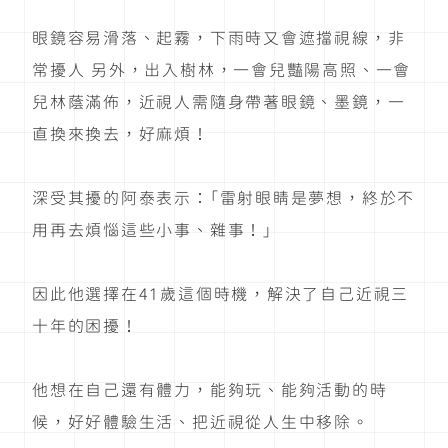
眼鏡容易滑落、起霧，下雨時又會遮擋視線，非
常擾人 另外，出入樹林，一會兒豔陽高照、一會
兒林蔭滿佈，近視人需隨身帶著眼鏡、墨鏡，一
直換來換去，好麻煩！
深受其擾的阿泰表示：「雷射眼睛是夢想，終於不
用再去煩惱這些小事、雜事！」
因此他選擇在41歲這個時機，解決了自己近視三
十年的困擾！
他想在自己還有體力，能夠玩、能夠活動的時
候，好好體驗生活、把近視從人生中移除。