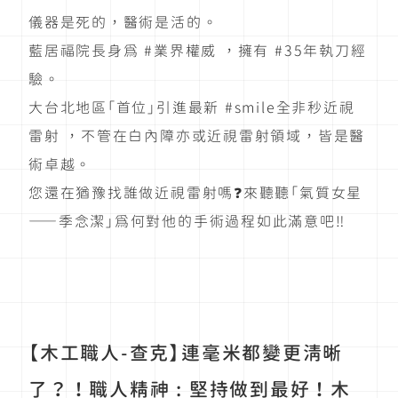
儀器是死的，醫術是活的。
藍居福院長身為 #業界權威 ，擁有 #35年執刀經
驗。
大台北地區「首位」引進最新 #smile全非秒近視
雷射 ，不管在白內障亦或近視雷射領域，皆是醫
術卓越。
您還在猶豫找誰做近視雷射嗎❓來聽聽「氣質女星
——季念潔」為何對他的手術過程如此滿意吧‼️
【木工職人-查克】連毫米都變更清晰
了？！職人精神 : 堅持做到最好！木