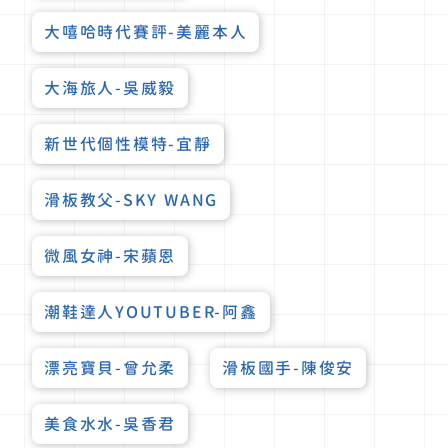
大嘻哈時代賽評-美麗本人
大海旅人-吳威毅
新世代個性模特-宜靜
滑板教父-SKY WANG
微風女神-宋蘋恩
潮鞋達人YOUTUBER-阿鑫
漂亮寶貝-曾允柔
滑板國手-陳俊安
美食水水-吳香君