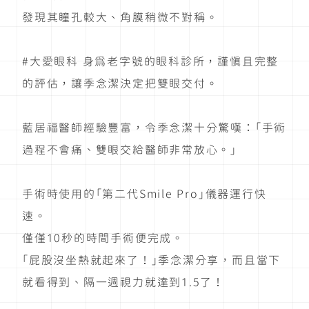
發現其瞳孔較大、角膜稍微不對稱。
#大愛眼科 身為老字號的眼科診所，謹慎且完整
的評估，讓季念潔決定把雙眼交付。
藍居福醫師經驗豐富，令季念潔十分驚嘆：「手術
過程不會痛、雙眼交給醫師非常放心。」
手術時使用的「第二代Smile Pro」儀器運行快
速。
僅僅10秒的時間手術便完成。
「屁股沒坐熱就起來了！」季念潔分享，而且當下
就看得到、隔一週視力就達到1.5了！