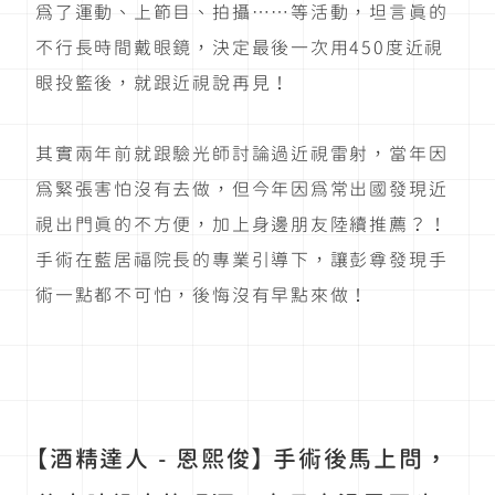
為了運動、上節目、拍攝⋯⋯等活動，坦言真的
不行長時間戴眼鏡，決定最後一次用450度近視
眼投籃後，就跟近視說再見！
其實兩年前就跟驗光師討論過近視雷射，當年因
為緊張害怕沒有去做，但今年因為常出國發現近
視出門真的不方便，加上身邊朋友陸續推薦？！
手術在藍居福院長的專業引導下，讓彭尊發現手
術一點都不可怕，後悔沒有早點來做！
【酒精達人 - 恩熙俊】 手術後馬上問，