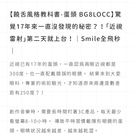
【饒舌風格教科書-蛋頭 BG8LOCC】驚
覺17年來一直沒發現的秘密？！「近視
雷射」第二天就上台！｜Smile全飛秒
｜
近視已有17年的蛋頭，一直認為兩眼近視都是
300度，也一直配戴錯誤的眼鏡。 結果來到大愛
眼科，專業的術前驗光，才知道原來兩邊度數差
距有250度？！
創作音樂時，需要長時間盯著3C產品，每天最少
看螢幕8-10小時。 導致平時習慣戴隱形眼鏡的蛋
頭，眼睛狀況越來越差、越來越乾澀。