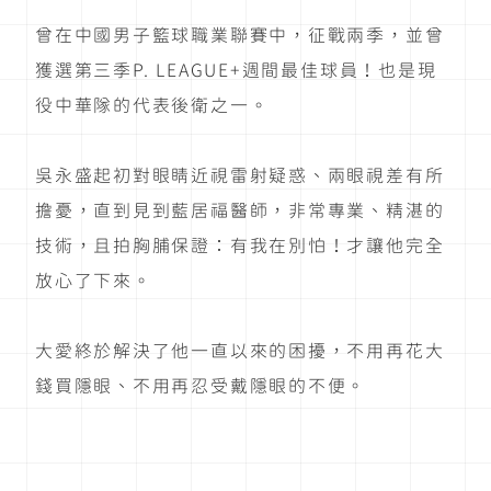
曾在中國男子籃球職業聯賽中，征戰兩季，並曾
獲選第三季P. LEAGUE+週間最佳球員！也是現
役中華隊的代表後衛之一。
吳永盛起初對眼睛近視雷射疑惑、兩眼視差有所
擔憂，直到見到藍居福醫師，非常專業、精湛的
技術，且拍胸脯保證：有我在別怕！才讓他完全
放心了下來。
大愛終於解決了他一直以來的困擾，不用再花大
錢買隱眼、不用再忍受戴隱眼的不便。