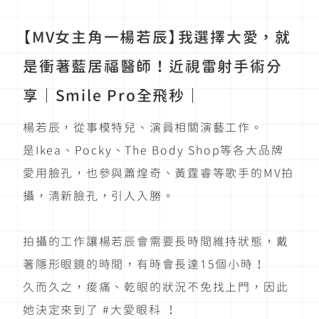
【MV女主角一楊若辰】我選擇大愛，就
是衝著藍居福醫師！近視雷射手術分
享｜Smile Pro全飛秒｜
楊若辰，從事模特兒、演員相關演藝工作。
是Ikea、Pocky、The Body Shop等各大品牌
愛用臉孔，也參與蕭煌奇、黃霆睿等歌手的MV拍
攝，清新臉孔，引人入勝。
拍攝的工作讓楊若辰會需要長時間維持狀態，戴
著隱形眼鏡的時間，有時會長達15個小時！
久而久之，痠痛、乾眼的狀況不免找上門，因此
她決定來到了 #大愛眼科 ！