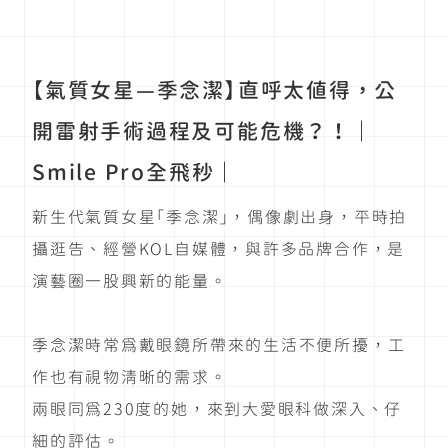
【氣質女星—季念潔】直呼太值得，公
開雷射手術過程及可能危機？！｜
Smile Pro全飛秒｜
新生代氣質女星「季念潔」，偶像劇出身，平時拍
攝逛告、經營KOL自媒體，與許多品牌合作，是
演藝圈一股興新的能量。
季念潔時常為戴眼鏡所帶來的生活不便所擾，工
作也有視物清晰的需求。
兩眼同為230度的她，來到大愛眼科做深入、仔
細的評估。