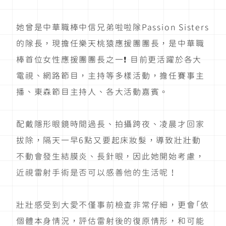
她曾是中華職棒中信兄弟啦啦隊Passion Sisters
的隊長，現擔任樂天桃猿應援團團長，是中華職
棒首位女性應援團團長之一❗️ 目前更活躍於各大
電視、網路節目，主持等多樣活動，擔任賽事主
播、東森節目主持人、各大活動嘉賓。
配戴隱形眼鏡時間過長、拍攝跨夜、凌晨才回家
拔除，隔天一早6點又要起床妝髮，導致壯壯動
不動會發生結膜炎、長針眼，因此她開始考慮，
近視雷射手術是否可以感善他的生活呢！
壯壯感受到大愛不僅事前檢查非常仔細，更會「依
個體本身情況，評估雷射後的復原情形，和可能