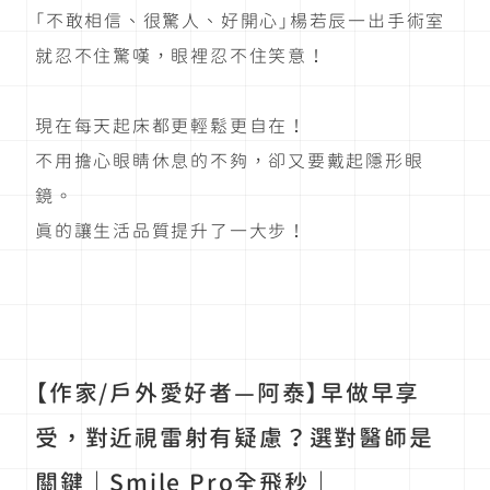
「不敢相信、很驚人、好開心」楊若辰一出手術室
就忍不住驚嘆，眼裡忍不住笑意！
現在每天起床都更輕鬆更自在！
不用擔心眼睛休息的不夠，卻又要戴起隱形眼
鏡。
真的讓生活品質提升了一大步！
【作家/戶外愛好者—阿泰】早做早享
受，對近視雷射有疑慮？選對醫師是
關鍵｜Smile Pro全飛秒｜