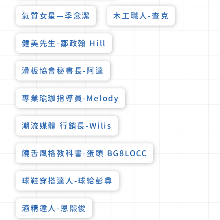
氣質女星—季念潔
木工職人-查克
健美先生-鄒政翰 Hill
滑板協會秘書長-阿達
專業瑜珈指導員-Melody
潮流媒體 行銷長-Wilis
饒舌風格教科書-蛋頭 BG8LOCC
球鞋穿搭達人-球給彭尊
酒精達人-恩熙俊