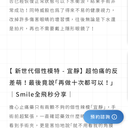
否已經恢復正常狀態可以下水衝浪，結果手術非
常成功！同時威毅也為了得來不易的健康視力，
改掉許多傷害眼睛的壞習慣，往後無論是下水還
是拍片，再也不需要戴上隱形眼鏡了！
【 新世代個性模特 - 宜靜】 超怕痛的反
差萌！最後竟說「再做十次都可以！」
｜Smile全飛秒分享｜
擔心止痛藥只有兩顆不夠的個性辣模「宜靜」，手
術前超緊張，一直確認藥效什麼時候開始，擔心
預約諮詢
看到手術夾，更是害怕地說「就不用看我的角膜