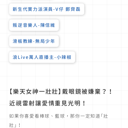
新生代實力派演員-V仔 鄭齊磊
叛逆音樂人-陳信維
滑板教練-無局少年
浪Live萬人直播主-小辣椒
【樂天女神一壯壯】戴眼鏡被嫌棄？！
近視雷射讓愛情重見光明！
如果你喜愛看棒球、藍球，那你一定知道「壯
壯」！