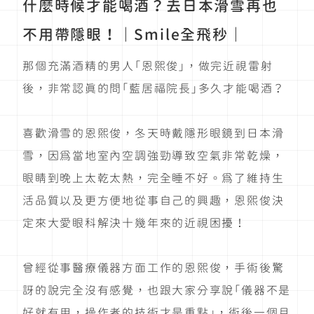
什麼時候才能喝酒？去日本滑雪再也
不用帶隱眼！｜Smile全飛秒｜
那個充滿酒精的男人「恩熙俊」，做完近視雷射
後，非常認真的問「藍居福院長」多久才能喝酒？
喜歡滑雪的恩熙俊，冬天時戴隱形眼鏡到日本滑
雪，因為當地室內空調強勁導致空氣非常乾燥，
眼睛到晚上太乾太熱，完全睡不好。為了維持生
活品質以及更方便地從事自己的興趣，恩熙俊決
定來大愛眼科解決十幾年來的近視困擾！
曾經從事醫療儀器方面工作的恩熙俊，手術後驚
訝的說完全沒有感覺，也跟大家分享說「儀器不是
好就有用，操作者的技術才是重點」，術後一個月